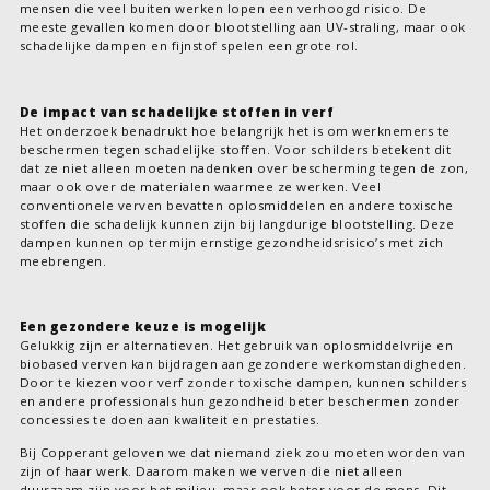
mensen die veel buiten werken lopen een verhoogd risico. De
meeste gevallen komen door blootstelling aan UV-straling, maar ook
schadelijke dampen en fijnstof spelen een grote rol.
De impact van schadelijke stoffen in verf
Het onderzoek benadrukt hoe belangrijk het is om werknemers te
beschermen tegen schadelijke stoffen. Voor schilders betekent dit
dat ze niet alleen moeten nadenken over bescherming tegen de zon,
maar ook over de materialen waarmee ze werken. Veel
conventionele verven bevatten oplosmiddelen en andere toxische
stoffen die schadelijk kunnen zijn bij langdurige blootstelling. Deze
dampen kunnen op termijn ernstige gezondheidsrisico’s met zich
meebrengen.
Een gezondere keuze is mogelijk
Gelukkig zijn er alternatieven. Het gebruik van oplosmiddelvrije en
biobased verven kan bijdragen aan gezondere werkomstandigheden.
Door te kiezen voor verf zonder toxische dampen, kunnen schilders
en andere professionals hun gezondheid beter beschermen zonder
concessies te doen aan kwaliteit en prestaties.
Bij Copperant geloven we dat niemand ziek zou moeten worden van
zijn of haar werk. Daarom maken we verven die niet alleen
duurzaam zijn voor het milieu, maar ook beter voor de mens. Dit